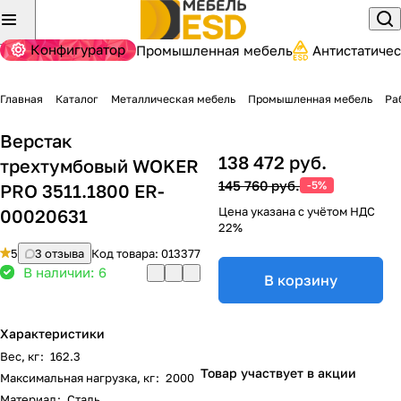
Конфигуратор
Промышленная мебель
Антистатиче
Главная
Каталог
Металлическая мебель
Промышленная мебель
Ра
Верстак
138 472 руб.
трехтумбовый WOKER
145 760 руб.
-5%
PRO 3511.1800 ER-
Цена указана с учётом НДС
00020631
22%
5
3 отзыва
Код товара:
013377
В наличии: 6
В корзину
Характеристики
Вес, кг
:
162.3
Товар участвует в акции
Максимальная нагрузка, кг
:
2000
Материал
:
Сталь