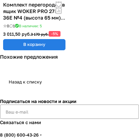
Комплект перегородок в
ящик WOKER PRO 27E х
36E №4 (высота 65 мм)
ER-00040074
0
1
В наличии: 5
3 011,50 руб.
-5%
3 170 руб.
В корзину
Похожие предложения
Назад к списку
Подписаться
на новости и акции
Связаться с нами
8 (800) 600-43-26