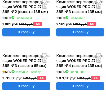
Комплект перегородок в
Комплект перегородок в
ящик WOKER PRO 27E х
ящик WOKER PRO 27E х
36E №2 (высота 135 мм)
36E №3 (высота 135 мм)
0
1
В наличии: 3
0
1
В наличии: 1
1 805 руб.
-5%
2 565 руб.
-5%
1 900 руб.
2 700 руб.
В корзину
В корзину
Комплект перегородок в
Комплект перегородок в
ящик WOKER PRO 27E х
ящик WOKER PRO 27E х
36E №3 (высота 65 мм)
36E №4 (высота 135 мм)
ER-00040074
5
2
Доступно к заказу
0
0
В наличии: 2
1 719,50 руб.
-5%
1 871,50 руб.
-5%
1 810 руб.
1 970 руб.
В корзину
В корзину