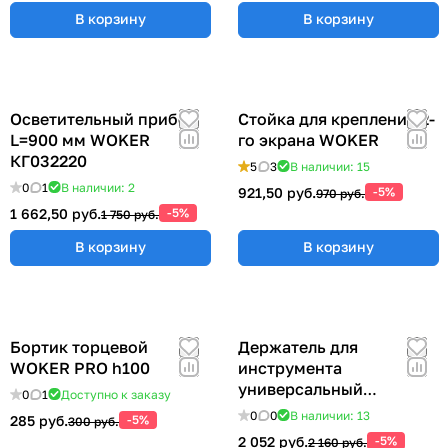
В корзину
В корзину
Осветительный прибор
Стойка для крепления 2-
L=900 мм WOKER
го экрана WOKER
КГ032220
5
3
В наличии: 15
0
1
В наличии: 2
921,50 руб.
-5%
970 руб.
1 662,50 руб.
-5%
1 750 руб.
В корзину
В корзину
Бортик торцевой
Держатель для
WOKER PRO h100
инструмента
универсальный
0
1
Доступно к заказу
57x383x185 мм ER-
0
0
В наличии: 13
285 руб.
-5%
300 руб.
00012555
2 052 руб.
-5%
2 160 руб.