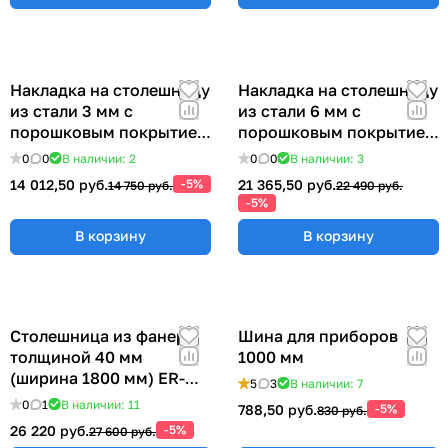
Накладка на столешницу
Накладка на столешницу
из стали 3 мм с
из стали 6 мм с
порошковым покрытием
порошковым покрытием
(ширина 1800 мм) ER-
(ширина 1800 мм) ER-
0
0
В наличии: 2
0
0
В наличии: 3
00019037
00019027
14 012,50 руб.
-5%
21 365,50 руб.
14 750 руб.
22 490 руб.
-5%
В корзину
В корзину
Столешница из фанеры
Шина для приборов
толщиной 40 мм
1000 мм
(ширина 1800 мм) ER-
5
3
В наличии: 7
00018990
0
1
В наличии: 11
788,50 руб.
-5%
830 руб.
26 220 руб.
-5%
27 600 руб.