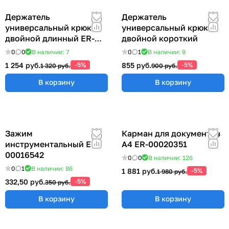
Держатель
Держатель
универсальный крюк
универсальный крюк
двойной длинный ER-
двойной короткий
00012769
0
0
В наличии: 7
0
1
В наличии: 9
1 254 руб.
-5%
855 руб.
-5%
1 320 руб.
900 руб.
В корзину
В корзину
Зажим
Карман для документов
инструментальный ER-
А4 ER-00020351
00016542
0
0
В наличии: 126
0
1
В наличии: 86
1 881 руб.
-5%
1 980 руб.
332,50 руб.
-5%
350 руб.
В корзину
В корзину