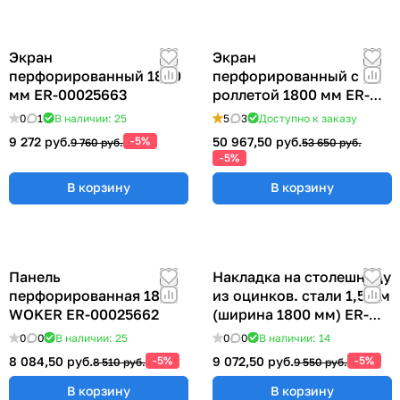
Экран
Экран
перфорированный 1800
перфорированный с
мм ER-00025663
роллетой 1800 мм ER-
00020793
0
1
В наличии: 25
5
3
Доступно к заказу
9 272 руб.
-5%
50 967,50 руб.
9 760 руб.
53 650 руб.
-5%
В корзину
В корзину
Панель
Накладка на столешницу
перфорированная 1800
из оцинков. стали 1,5 мм
WOKER ER-00025662
(ширина 1800 мм) ER-
00019003
0
0
В наличии: 25
0
0
В наличии: 14
8 084,50 руб.
-5%
9 072,50 руб.
-5%
8 510 руб.
9 550 руб.
В корзину
В корзину