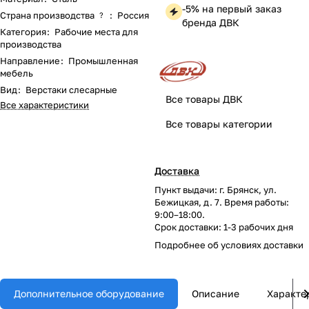
-5% на первый заказ
Страна производства
:
Россия
?
бренда ДВК
Категория
:
Рабочие места для
производства
Направление
:
Промышленная
мебель
Вид
:
Верстаки слесарные
Все товары ДВК
Все характеристики
Все товары категории
Доставка
Пункт выдачи: г. Брянск, ул.
Бежицкая, д. 7. Время работы:
9:00–18:00.
Срок доставки: 1-3 рабочих дня
Подробнее об
условиях доставки
Дополнительное оборудование
Описание
Характе