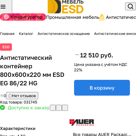
Конфигуратор
Промышленная мебель
Антистатиче
Главная
Каталог
Антистатическое оснащение
Антистатические емко
ESD
12 510 руб.
Антистатический
Цена указана с учётом НДС
контейнер
22%
800x600х220 мм ESD
EG 86/22 HG
В корзину
0
Нет отзывов
Код товара:
031745
Доступно к заказу
Характеристики
Все товары AUER Packaging