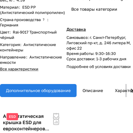
Вес, кг
:
4.59
Материал
:
ESD PP
Все товары категории
(Антистатический полипропилен)
Страна производства
:
?
Германия
Доставка
Цвет
:
Ral-9017 Транспортный
чёрный
Самовывоз: г. Санкт-Петербург,
Лиговский пр-кт, д. 246 литера М,
Категория
:
Антистатические
офис 22
контейнеры
Время работы: 9:30–16:30
Направление
:
Антистатические
Срок доставки: 1-3 рабочих дня
емкости
Подробнее об
условиях доставки
Все характеристики
Дополнительное оборудование
Описание
Характе
Антистатическая
ESD
крышка ESD для
евроконтейнеров